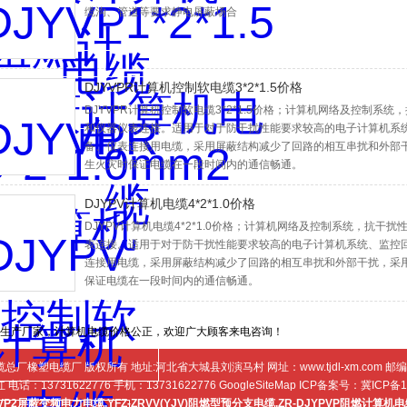
缆沟、管道等要求静电屏蔽场合
DJYVPR计算机控制软电缆3*2*1.5价格
DJYVPR计算机控制软电缆3*2*1.5价格；计算机网络及控制
和仪器仪表连接。适用于对于防干扰性能要求较高的电子计算机系
备、仪表连接用电缆，采用屏蔽结构减少了回路的相互串扰和外部
生火灾时保证电缆在一段时间内的通信畅通。
DJYPV计算机电缆4*2*1.0价格
DJYPV计算机电缆4*2*1.0价格；计算机网络及控制系统，抗
表连接。适用于对于防干扰性能要求较高的电子计算机系统、监控
连接用电缆，采用屏蔽结构减少了回路的相互串扰和外部干扰，采
保证电缆在一段时间内的通信畅通。
生产厂家，计算机电缆价格公正，欢迎广大顾客来电咨询！
缆总厂橡塑电缆厂 版权所有 地址:河北省大城县刘演马村 网址：
www.tjdl-xm.com
邮编：
话：13731622776 手机：13731622776
GoogleSiteMap
ICP备案号：
冀ICP备1
JVP2屏蔽变频电力电缆
,
YFZ-ZRVV(YJV)阻燃型预分支电缆
,
ZR-DJYPVP阻燃计算机电