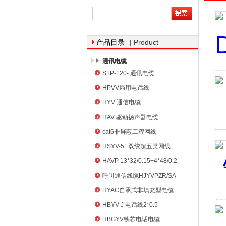
天津市电缆总厂橡塑电缆厂
| Product
产品目录
通讯电缆
STP-120- 通讯电缆
HPVV局用电话线
HYV 通信电缆
HAV 驱动扬声器电缆
cat6非屏蔽工程网线
HSYV-5E双绞超五类网线
HAVP 13*32/0.15+4*48/0.2
呼叫通信线缆HJYVPZR/SA
HYAC自承式非填充型电缆
HBYV-J 电话线2*0.5
HBGYV铁芯电话电缆