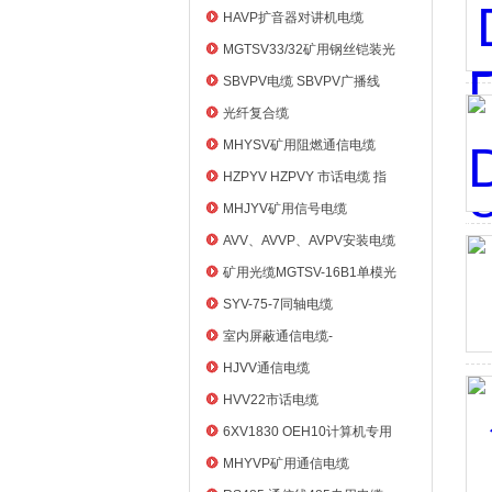
HAVP扩音器对讲机电缆
MGTSV33/32矿用钢丝铠装光
缆
SBVPV电缆 SBVPV广播线
光纤复合缆
MHYSV矿用阻燃通信电缆
HZPYV HZPVY 市话电缆 指
令通信线
MHJYV矿用信号电缆
AVV、AVVP、AVPV安装电缆
矿用光缆MGTSV-16B1单模光
纤
SYV-75-7同轴电缆
室内屏蔽通信电缆-
HYVP_HYYP
HJVV通信电缆
HVV22市话电缆
6XV1830 OEH10计算机专用
电缆
MHYVP矿用通信电缆