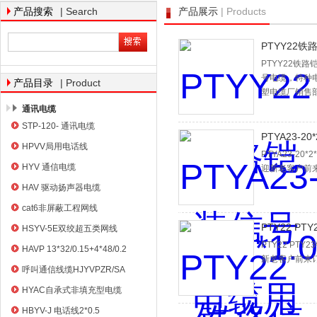
| Search
| Products
产品搜索
产品展示
PTYY22
天津市电缆总厂橡塑电缆厂
PTYY22
号电缆，特种
| Product
产品目录
塑电缆厂销售
通讯电缆
STP-120- 通讯电缆
PTYA23-2
HPVV局用电话线
PTYA23-
HYV 通信电缆
迎新老客户前
HAV 驱动扬声器电缆
cat6非屏蔽工程网线
PTY22 P
HSYV-5E双绞超五类网线
PTY22 P
HAVP 13*32/0.15+4*48/0.2
新老客户前来
呼叫通信线缆HJYVPZR/SA
HYAC自承式非填充型电缆
HBYV-J 电话线2*0.5