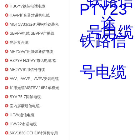
HBGYV铁芯电话电缆
HAVP扩音器对讲机电缆
MGTSV33/32矿用钢丝铠装光
缆
SBVPV电缆 SBVPV广播线
光纤复合缆
MHYSV矿用阻燃通信电缆
HZPYV HZPVY 市话电缆 指
令通信线
MHJYV矿用信号电缆
AVV、AVVP、AVPV安装电缆
矿用光缆MGTSV-16B1单模光
纤
SYV-75-7同轴电缆
室内屏蔽通信电缆-
HYVP_HYYP
HJVV通信电缆
HVV22市话电缆
6XV1830 OEH10计算机专用