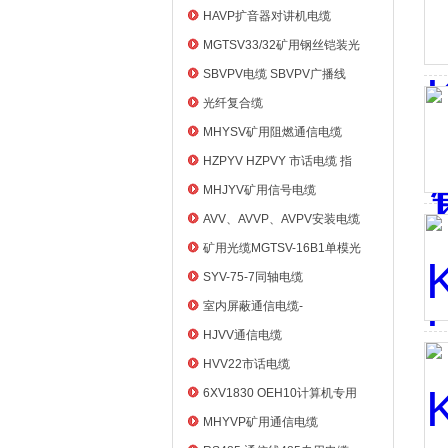
HAVP扩音器对讲机电缆
MGTSV33/32矿用钢丝铠装光
缆
SBVPV电缆 SBVPV广播线
光纤复合缆
MHYSV矿用阻燃通信电缆
HZPYV HZPVY 市话电缆 指
令通信线
MHJYV矿用信号电缆
AVV、AVVP、AVPV安装电缆
矿用光缆MGTSV-16B1单模光
纤
SYV-75-7同轴电缆
室内屏蔽通信电缆-
HYVP_HYYP
HJVV通信电缆
HVV22市话电缆
6XV1830 OEH10计算机专用
电缆
MHYVP矿用通信电缆