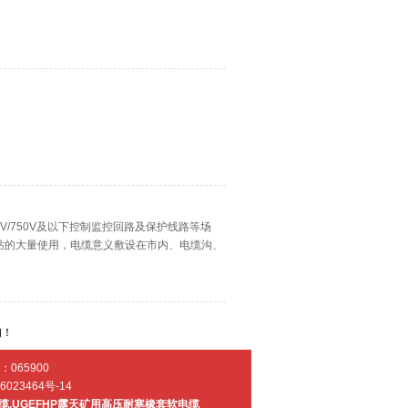
0V/750V及以下控制监控回路及保护线路等场
站的大量使用，电缆意义敷设在市内、电缆沟、
询！
065900
6023464号-14
缆
,
UGEFHP露天矿用高压耐寒橡套软电缆