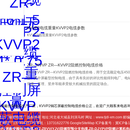
KVVP2电缆重量KVVP2电缆参数
KVVP2电缆重量KVVP2电缆参数
ZR—KVVP ZR—KVVP2阻燃控制电缆价格
ZR—KVVP ZR—KVVP2阻燃控制电缆价格，用于交流额定电压45
合。其中屏蔽型控制电缆，由于具有良好的评比性能得到电厂、电
管道、直埋、竖井等能承受较大机械拉里的固定场合。
芯屏蔽控制电缆生产厂家，KVVP2铜芯屏蔽控制电缆价格公正，欢迎广大顾客来电咨
缆总厂橡塑电缆厂 版权所有 地址:河北省大城县刘演马村 网址：
www.tjdl-xm.com
邮编：
话：13731622776 手机：13731622776
GoogleSiteMap
ICP备案号：
冀ICP备1
JVP2屏蔽变频电力电缆
,
YFZ-ZRVV(YJV)阻燃型预分支电缆
,
ZR-DJYPVP阻燃计算机电