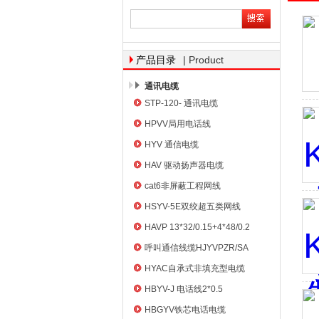
天津市电缆总厂橡塑电缆厂
| Product
产品目录
通讯电缆
STP-120- 通讯电缆
HPVV局用电话线
HYV 通信电缆
HAV 驱动扬声器电缆
cat6非屏蔽工程网线
HSYV-5E双绞超五类网线
HAVP 13*32/0.15+4*48/0.2
呼叫通信线缆HJYVPZR/SA
HYAC自承式非填充型电缆
HBYV-J 电话线2*0.5
HBGYV铁芯电话电缆