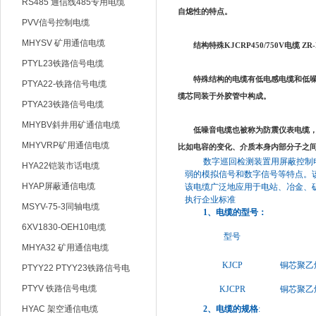
RS485 通信线485专用电缆
自熄性的特点。
PVV信号控制电缆
MHYSV 矿用通信电缆
结构特殊
KJCRP450/750V电缆 ZR
PTYL23铁路信号电缆
特殊结构的电缆有低电感电缆和低噪
PTYA22-铁路信号电缆
缆芯同装于外胶管中构成。
PTYA23铁路信号电缆
MHYBV斜井用矿通信电缆
低噪音电缆也被称为防震仪表电缆，该
MHYVRP矿用通信电缆
比如电容的变化、介质本身内部分子之间
数字巡回检测装置用屏蔽控制
HYA22铠装市话电缆
弱的模拟信号和数字信号等特点。
HYAP屏蔽通信电缆
该电缆广泛地应用于电站、冶金、
执行企业标准
MSYV-75-3同轴电缆
1、电缆的型号：
6XV1830-OEH10电缆
型号
MHYA32 矿用通信电缆
KJCP
铜芯聚乙
PTYY22 PTYY23铁路信号电
缆
PTYV 铁路信号电缆
KJCPR
铜芯聚乙
HYAC 架空通信电缆
2、电缆的规格
: