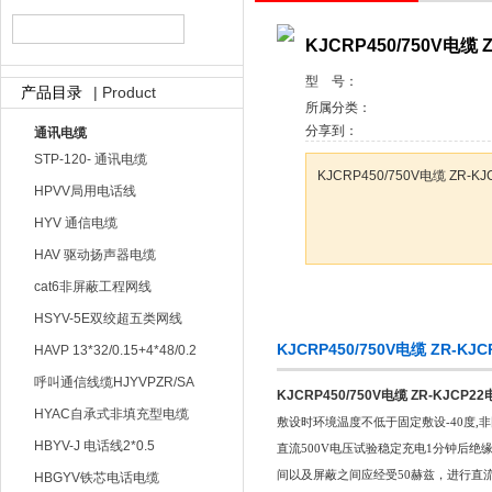
KJCRP450/750V电缆 
天津市电缆总厂橡塑电缆厂
型 号：
| Product
产品目录
所属分类：
分享到：
通讯电缆
STP-120- 通讯电缆
KJCRP450/750V电缆 ZR-K
HPVV局用电话线
HYV 通信电缆
HAV 驱动扬声器电缆
cat6非屏蔽工程网线
咨询订购
HSYV-5E双绞超五类网线
KJCRP450/750V电缆 ZR-
HAVP 13*32/0.15+4*48/0.2
呼叫通信线缆HJYVPZR/SA
KJCRP450/750V电缆 ZR-KJCP2
HYAC自承式非填充型电缆
敷设时环境温度不低于固定敷设
-40度
HBYV-J 电话线2*0.5
直流500V电压试验稳定充电1分钟后
间以及屏蔽之间应经受50赫兹，进行直
HBGYV铁芯电话电缆