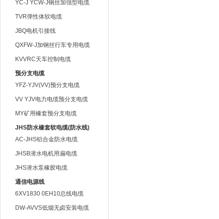
YC-J YCW-J钢丝加强型电缆
TVR弹性体软电缆
JBQ电机引接线
QXFW-J加钢丝行车专用电缆
KVVRC天车控制电缆
预分支电缆
YFZ-YJV(VV)预分支电缆
VV YJV电力电缆预分支电缆
MY矿用橡套预分支电缆
JHS防水橡套软电缆(防水线)
AC-JHS铝合金防水电缆
JHSB潜水电机用扁电缆
JHS潜水泵橡胶电缆
通信电源线
6XV1830 0EH10总线电缆
DW-AVVS低烟无卤安装电缆