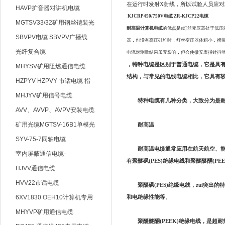
在运行时发射X射线，所以试验人员应
HAVP扩音器对讲机电缆
KJCRP450/750V电缆 ZR-KJCP22电缆
MGTSV33/32矿用钢丝铠装光
耐高温计算机电缆
的优点是
e灯丝变压器处于低
缆
SBVPV电缆 SBVPV广播线
器，也没有高压硅堆时，灯丝变压器体积小，携
光纤复合缆
电流对测量结果虽无影响，但会使微安表指针抖
，特种电缆是区别于普通电缆，它是具
MHYSV矿用阻燃通信电缆
结构，与常见的电线电缆相比，它具有
HZPYV HZPVY 市话电缆 指
令通信线
MHJYV矿用信号电缆
特种电缆有几种分类，大致分为是耐高
AVV、AVVP、AVPV安装电缆
矿用光缆MGTSV-16B1单模光
耐高温
纤
SYV-75-7同轴电缆
耐高温电缆通常应用在航天航空、能
室内屏蔽通信电缆-
有聚醚砜(PES)绝缘电线和聚醚醚酮(PE
HYVP_HYYP
HJVV通信电缆
HVV22市话电缆
聚醚砜
(PES)绝缘电线，zui
6XV1830 OEH10计算机专用
和电绝缘性能等。
电缆
MHYVP矿用通信电缆
聚醚醚酮
(PEEK)绝缘电线，是