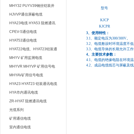
MHY32 PUYV39钢丝铠装井
型号
筒信号电缆
HJVVP通信屏蔽电缆
KJCP
HYA23电缆 HYA53 阻燃通讯
KJCPR
电缆
CPEV-S通信电缆
3、使用特性：
3.1、额定电压为300/300V。
HYAT53通信电缆
3.2、电缆敷设时环境温度不低
HYAT22电缆、HYAT23铠装通
3.3、电缆导体的长期允许工作
4、主要技术参数：
信电缆
MHYV 矿用监测电缆
4.1、电缆的绝缘电阻在环境温度
4.2、成品电缆线芯与屏蔽及线芯
MHYVR MHYVP 矿用信号电
缆
MHYAV矿用信号电缆
HYA23 HYAT23 铠装通讯电缆
HYA市内通讯电缆
ZR-HYAT 阻燃通讯电缆
光缆系列
矿用通信电缆
室内通信电缆