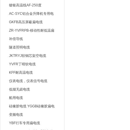
1*6
镀银高温线AF-250度
AC-SYC铝合金升降机专用电
缆
GKFB高压屏蔽扁电缆
ZR-YVFRPB-移动性耐低温扁
电缆
补偿导线
隧道照明电缆
JKTRYJ软铜芯架空电缆
YVFR丁晴软电缆
KFF耐高温电缆
仪表电缆，仪表信号电缆
低烟无卤电缆
船用电缆
硅橡胶电缆 YGGB硅橡胶扁电
缆
变频电缆
YBF行车专用扁电缆