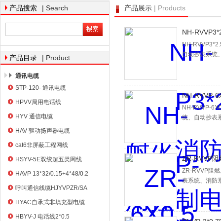
| Search
| Products
产品搜索
产品展示
NH-RVVP
天津市电缆总厂橡塑电缆厂
NH-RVVP
自动抄表系统
| Product
产品目录
通讯电缆
STP-120- 通讯电缆
NH-RVVP
HPVV局用电话线
NH-RVVP
HYV 通信电缆
统、自动抄表
HAV 驱动扬声器电缆
cat6非屏蔽工程网线
ZR-RVVP阻
HSYV-5E双绞超五类网线
ZR-RVVP
HAVP 13*32/0.15+4*48/0.2
表系统、消防
呼叫通信线缆HJYVPZR/SA
HYAC自承式非填充型电缆
HBYV-J 电话线2*0.5