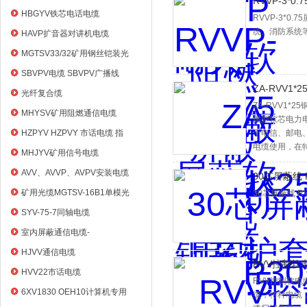
RVVP-3*0
HBGYV铁芯电话电缆
RVVP-3*
统、消防系统
HAVP扩音器对讲机电缆
MGTSV33/32矿用钢丝铠装光
缆
SBVPV电缆 SBVPV广播线
ZA-RVV1
光纤复合缆
ZA-RVV1
MHYSV矿用阻燃通信电缆
燃型软芯电力
HZPYV HZPVY 市话电缆 指
于电信、邮电
电缆使用，在
令通信线
MHJYV矿用信号电缆
AVV、AVVP、AVPV安装电缆
30芯屏蔽线 R
矿用光缆MGTSV-16B1单模光
30芯屏蔽线 RV
纤
SYV-75-7同轴电缆
室内屏蔽通信电缆-
HYVP_HYYP
HJVV通信电缆
RVV控制软电
HVV22市话电缆
RVV控制软电
6XV1830 OEH10计算机专用
缆，特种电缆