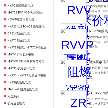
RVV阻燃屏蔽
HYAC 架空通信电缆
RVV阻燃屏蔽
信号电缆，特
MHY32 PUYV39钢丝铠装井
橡塑电缆厂销
筒信号电缆
HJVVP通信屏蔽电缆
HYA23电缆 HYA53 阻燃通讯
RVVP屏蔽
电缆
CPEV-S通信电缆
RVVP屏蔽
HYAT53通信电缆
特种电缆，欢
销售部。
HYAT22电缆、HYAT23铠装通
信电缆
MHYV 矿用监测电缆
MHYVR MHYVP 矿用信号电
阻燃屏蔽信号电
缆
阻燃屏蔽信号电
MHYAV矿用信号电缆
缆，欢迎新老
HYA23 HYAT23 铠装通讯电缆
部。
HYA市内通讯电缆
ZR-HYAT 阻燃通讯电缆
ZR-RVVP
光缆系列
ZR-RVVP
矿用通信电缆
缆，欢迎新老