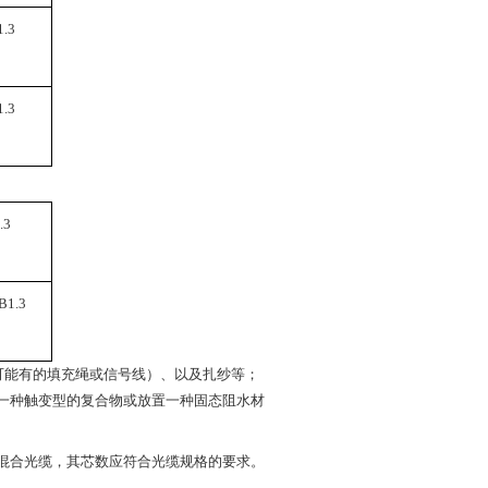
.3
.3
.3
1.3
含可能有的填充绳或信号线）、以及扎纱等；
一种触变型的复合物或放置一种固态阻水材
混合光缆，其芯数应符合光缆规格的要求。