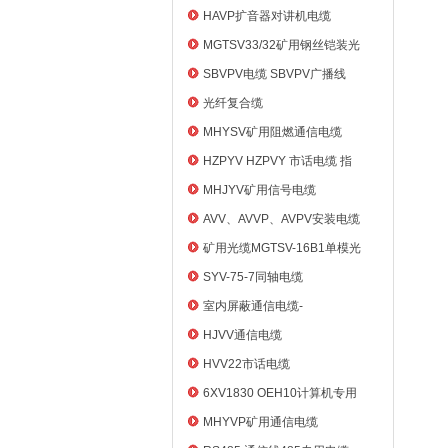
HAVP扩音器对讲机电缆
MGTSV33/32矿用钢丝铠装光
缆
SBVPV电缆 SBVPV广播线
光纤复合缆
MHYSV矿用阻燃通信电缆
HZPYV HZPVY 市话电缆 指
令通信线
MHJYV矿用信号电缆
AVV、AVVP、AVPV安装电缆
矿用光缆MGTSV-16B1单模光
纤
SYV-75-7同轴电缆
室内屏蔽通信电缆-
HYVP_HYYP
HJVV通信电缆
HVV22市话电缆
6XV1830 OEH10计算机专用
电缆
MHYVP矿用通信电缆