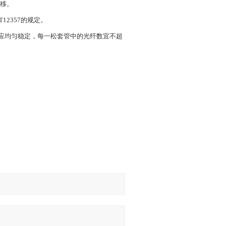
迁移。
12357的规定。
应均匀稳定，每一松套管中的光纤数宜不超