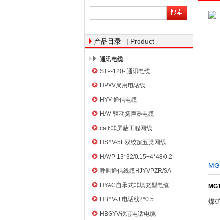
天津市电缆总厂橡塑电缆厂
| Product
产品目录
通讯电缆
STP-120- 通讯电缆
HPVV局用电话线
HYV 通信电缆
HAV 驱动扬声器电缆
cat6非屏蔽工程网线
HSYV-5E双绞超五类网线
HAVP 13*32/0.15+4*48/0.2
MG
呼叫通信线缆HJYVPZR/SA
HYAC自承式非填充型电缆
MG
HBYV-J 电话线2*0.5
煤
HBGYV铁芯电话电缆