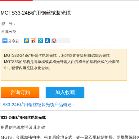
MGTS33-24B矿用钢丝铠装光缆
型 号：
所属分类：
分享到：
MGTS33-24B矿用钢丝铠装光缆 ，标准煤矿井筒用阻燃综合光缆
MGTS33的结构是将单模或多模光纤套入由高模量的塑料做成的松套管
中，套管内填充阻水化合物。
咨询订购
加入收藏
TS33-24B矿用钢丝铠装光缆产品概述：
TS33-24B矿用钢丝铠装光缆
矿用通信光缆型号及其名称
MGTS：金属加强构件、松套层绞填充式、钢—聚乙烯粘结护层、阻燃聚烯烃