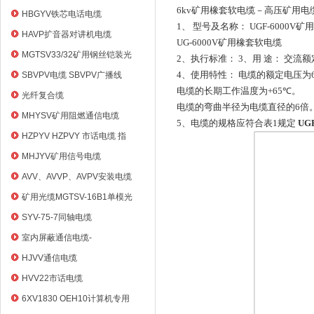
6kv
矿用橡套软电缆－高压矿用电
HBGYV铁芯电话电缆
1
、
型号及名称：
UGF-6000V
矿用
HAVP扩音器对讲机电缆
UG-6000V
矿用橡套软电缆
MGTSV33/32矿用钢丝铠装光
2
、执行标准：
3
、用
途：
交流额
缆
4
、使用特性：
电缆的额定电压为
SBVPV电缆 SBVPV广播线
电缆的长期工作温度为
+65
℃
。
光纤复合缆
电缆的弯曲半径为电缆直径的
6
倍
MHYSV矿用阻燃通信电缆
5
、电缆的规格应符合表
1
规定
UG
HZPYV HZPVY 市话电缆 指
令通信线
MHJYV矿用信号电缆
AVV、AVVP、AVPV安装电缆
矿用光缆MGTSV-16B1单模光
纤
SYV-75-7同轴电缆
室内屏蔽通信电缆-
HYVP_HYYP
HJVV通信电缆
HVV22市话电缆
6XV1830 OEH10计算机专用