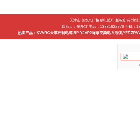
天津市电缆总厂橡塑电缆厂 版权所有 地址
联系人：辛爱红 电话：13731622776 手机：137
热卖产品：
KVVRC天车控制电缆
,
BP-YJVP2屏蔽变频电力电缆
,
YFZ-ZR