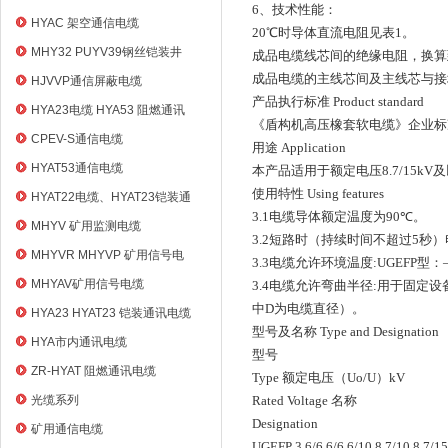
6
、技术性能：
HYAC 架空通信电缆
20
℃
时导体直流电阻见表
1
。
MHY32 PUYV39钢丝铠装井
成品电缆线芯间的绝缘电阻，换算
筒信号电缆
成品电缆的主线芯间及主线芯与接
HJVVP通信屏蔽电缆
产品执行标准
Product standard
HYA23电缆 HYA53 阻燃通讯
《盾构机高压橡套软电缆》企业标
电缆
CPEV-S通信电缆
用途
Application
HYAT53通信电缆
本产品适用于额定电压
8.7/15kV
及
使用特性
Using features
HYAT22电缆、HYAT23铠装通
3.1
电缆导体额定温度为
90
℃
。
信电缆
MHYV 矿用监测电缆
3.2
短路时（持续时间不超过
5
秒）
MHYVR MHYVP 矿用信号电
3.3
电缆允许环境温度
:UGEFP
型：
缆
MHYAV矿用信号电缆
3.4
电缆允许弯曲半径
:
用于固定设
中
D
为电缆直径）。
HYA23 HYAT23 铠装通讯电缆
型号及名称
Type and Designation
HYA市内通讯电缆
型号
ZR-HYAT 阻燃通讯电缆
Type
额定电压（
Uo/U
）
kV
光缆系列
Rated Voltage
名称
Designation
矿用通信电缆
UGEFP 3.6/6 6/6 6/10 8.7/10 8.7/1