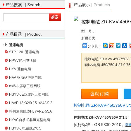
| Search
| Products
产品搜索
产品展示
控制电缆 ZR-KVV-450/75
天津市电缆总厂橡塑电缆厂
型 号：
| Product
产品目录
所属分类：
通讯电缆
分享到：
STP-120- 通讯电缆
控制电缆 ZR-KVV-450/75
HPVV局用电话线
套kvv电缆 450/750 4-3
HYV 通信电缆
HAV 驱动扬声器电缆
cat6非屏蔽工程网线
咨询订购
HSYV-5E双绞超五类网线
HAVP 13*32/0.15+4*48/0.2
控制电缆 ZR-KVV-450/750V 
呼叫通信线缆HJYVPZR/SA
控制电缆 ZR-KVV-450/750V 3*1.5
HYAC自承式非填充型电缆
GB 9330-2010
执行标准：
。
阻
HBYV-J 电话线2*0.5