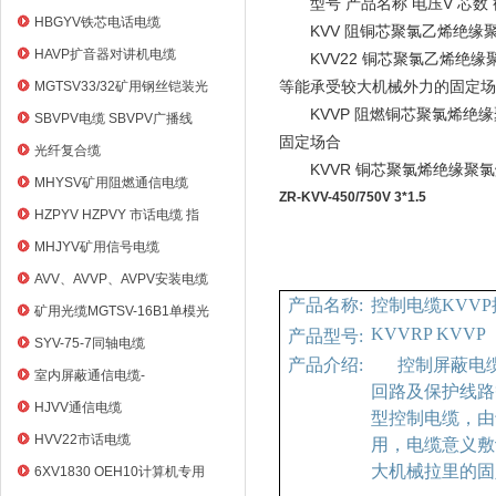
V
型号
产品名称
电压
芯数
HBGYV铁芯电话电缆
KVV
阻铜芯聚氯乙烯绝缘
HAVP扩音器对讲机电缆
KVV22
铜芯聚氯乙烯绝缘
MGTSV33/32矿用钢丝铠装光
等能承受较大机械外力的固定场
缆
KVVP
阻燃铜芯聚氯烯绝缘
SBVPV电缆 SBVPV广播线
固定场合
光纤复合缆
KVVR
铜芯聚氯烯绝缘聚
MHYSV矿用阻燃通信电缆
ZR-KVV-450/750V 3*1.5
HZPYV HZPVY 市话电缆 指
令通信线
MHJYV矿用信号电缆
AVV、AVVP、AVPV安装电缆
产品名称
:
控制电缆
KVV
矿用光缆MGTSV-16B1单模光
KVVRP KVVP
产品型号
:
纤
SYV-75-7同轴电缆
产品介绍
:
控制屏蔽电缆产
室内屏蔽通信电缆-
回路及保护线路等
HYVP_HYYP
HJVV通信电缆
型控制电缆，由
HVV22市话电缆
用，电缆意义敷
大机械拉里的固
6XV1830 OEH10计算机专用