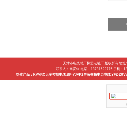
天津市电缆总厂橡塑电缆厂 版权所有 地址
联系人：辛爱红 电话：13731622776 手机：137
热卖产品：
KVVRC天车控制电缆
,
BP-YJVP2屏蔽变频电力电缆
,
YFZ-ZR