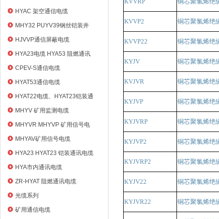
KVVRP
铜芯聚氯烯绝
HYAC 架空通信电缆
KVVP2
铜芯聚氯烯绝
MHY32 PUYV39钢丝铠装井
筒信号电缆
HJVVP通信屏蔽电缆
KVVP22
铜芯聚氯烯绝
HYA23电缆 HYA53 阻燃通讯
KYJV
铜芯聚氯烯绝
电缆
CPEV-S通信电缆
KVJVR
铜芯聚氯烯绝
HYAT53通信电缆
HYAT22电缆、HYAT23铠装通
KYJVP
铜芯聚氯烯绝
信电缆
MHYV 矿用监测电缆
KYJVRP
铜芯聚氯烯绝
MHYVR MHYVP 矿用信号电
缆
MHYAV矿用信号电缆
KYJVP2
铜芯聚氯烯绝
HYA23 HYAT23 铠装通讯电缆
KYJVRP2
铜芯聚氯烯绝
HYA市内通讯电缆
ZR-HYAT 阻燃通讯电缆
KYJV22
铜芯聚氯烯绝
光缆系列
KYJVR22
铜芯聚氯烯绝
矿用通信电缆