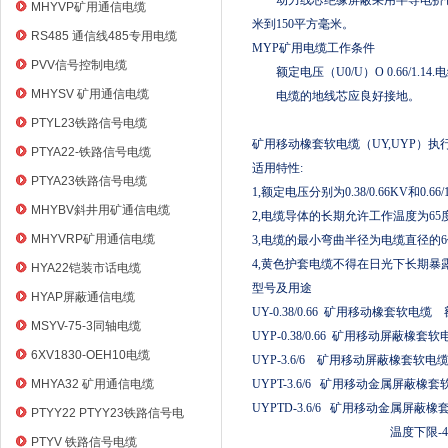
动力线芯绝缘屏蔽采用半导电挤包
电缆
MHYVP矿用通信电缆
米到
150
平方毫米。
RS485 通信线485专用电缆
MYP
矿用电缆工作条件
PVV信号控制电缆
额定电压（
U0/U
）
O 0.66/1.14.
电
MHYSV 矿用通信电缆
电缆的地线芯应良好接地。
PTYL23铁路信号电缆
矿用移动橡套软电缆（
UY,UYP
）执
PTYA22-铁路信号电缆
适用特性
:
PTYA23铁路信号电缆
1,
额定电压分别为
0.38/0.66KV
和
0.66/
MHYBV斜井用矿通信电缆
2,
电缆导体的长期允许工作温度为
65
MHYVRP矿用通信电缆
3,
电缆的最小弯曲半径为电缆直径的
6
4,
黄色护套电缆不得在日光下长期暴
HYA22铠装市话电缆
型号及用途
HYAP屏蔽通信电缆
UY-0.38/0.66
矿用移动橡套软电缆
MSYV-75-3同轴电缆
UYP-0.38/0.66
矿用移动屏蔽橡套软
6XV1830-OEH10电缆
UYP-3.6/6
矿用移动屏蔽橡套软电
MHYA32 矿用通信电缆
UYPT-3.6/6
矿用移动金属屏蔽橡套
UYPTD-3.6/6
矿用移动金属屏蔽橡
PTYY22 PTYY23铁路信号电
温度下限
-
缆
PTYV 铁路信号电缆