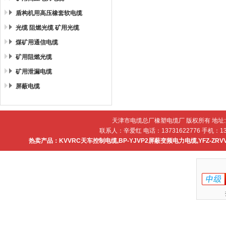
盾构机用高压橡套软电缆
光缆 阻燃光缆 矿用光缆
煤矿用通信电缆
矿用阻燃光缆
矿用泄漏电缆
屏蔽电缆
天津市电缆总厂橡塑电缆厂 版权所有 地址
联系人：辛爱红 电话：13731622776 手机：137
热卖产品：
KVVRC天车控制电缆
,
BP-YJVP2屏蔽变频电力电缆
,
YFZ-ZR