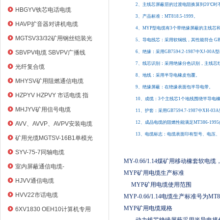
2、主线芯屏蔽层的过渡电阻换算到20℃时不
HBGYV铁芯电话电缆
3、产品标准：MT818.5-1999。
HAVP扩音器对讲机电缆
4、MYP型电缆有3个带绝缘屏蔽的主线
MGTSV33/32矿用钢丝铠装光
5、导电线芯：采用软铜线，其性能符合 GB/T3
缆
SBVPV电缆 SBVPV广播线
6、绝缘：采用GB7594.2-1987中XJ-00
7、线芯识别：采用绝缘分色识别，主线芯
光纤复合缆
8、地线：采用半导电橡皮包覆。
MHYSV矿用阻燃通信电缆
9、绝缘屏蔽：在绝缘表面包半导电带。
HZPYV HZPVY 市话电缆 指
10、成缆：3个主线芯1个地线围绕半导电
令通信线
MHJYV矿用信号电缆
11、护套：采用GB7594.7-1987中XH-
12、成品电缆的阻燃性能满足MT386-199
AVV、AVVP、AVPV安装电缆
13、电缆标志：电缆表面印有型号、电压
矿用光缆MGTSV-16B1单模光
纤
SYV-75-7同轴电缆
MY-0.66/1.14
煤矿用移动橡套软电缆
室内屏蔽通信电缆-
MYP
矿用电缆生产标准
HYVP_HYYP
HJVV通信电缆
MYP
矿用电缆使用范围
HVV22市话电缆
MYP-0.66/1.14
电缆生产标准号为
MT81
MYP
矿用电缆规格
6XV1830 OEH10计算机专用