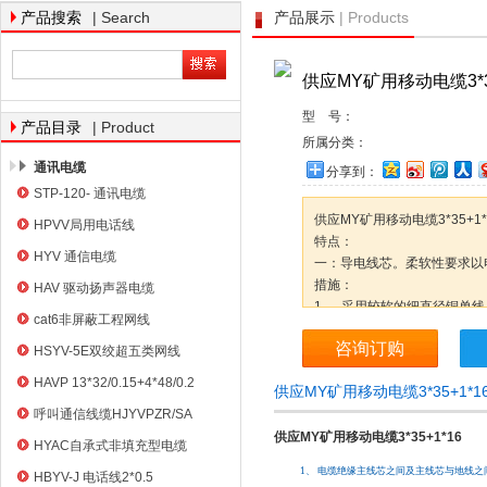
| Search
| Products
产品搜索
产品展示
供应MY矿用移动电缆3*35
天津市电缆总厂橡塑电缆厂
型 号：
| Product
产品目录
所属分类：
通讯电缆
分享到：
STP-120- 通讯电缆
供应MY矿用移动电缆3*35+1
HPVV局用电话线
特点：
HYV 通信电缆
一：导电线芯。柔软性要求以
措施：
HAV 驱动扬声器电缆
1， 采用较软的细直径铜单
cat6非屏蔽工程网线
转性还受到绝缘、护套结构的
咨询订购
好。
HSYV-5E双绞超五类网线
2， 采用同向束绞和复绞可
HAVP 13*32/0.15+4*48/0.2
供应MY矿用移动电缆3*35+1*
呼叫通信线缆HJYVPZR/SA
供应MY矿用移动电缆3*35+1*16
HYAC自承式非填充型电缆
1、
电缆绝缘主线芯之间及主线芯与地线之
HBYV-J 电话线2*0.5