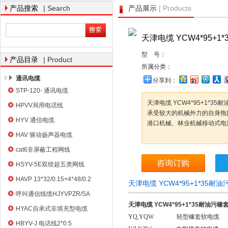
| Search
| Products
产品搜索
产品展示
天津电缆 YCW4*95+
天津市电缆总厂橡塑电缆厂
型 号：
| Product
产品目录
所属分类：
通讯电缆
分享到：
STP-120- 通讯电缆
天津电缆 YCW4*95+1*3
HPVV局用电话线
承受较大的机械外力的自身拖
HYV 通信电缆
港口机械、林业机械移动式电
HAV 驱动扬声器电缆
cat6非屏蔽工程网线
咨询订购
HSYV-5E双绞超五类网线
HAVP 13*32/0.15+4*48/0.2
天津电缆 YCW4*95+1*35
呼叫通信线缆HJYVPZR/SA
天津电缆 YCW4*95+1*35耐油污橡
HYAC自承式非填充型电缆
YQ,YQW 轻型橡套软电缆
HBYV-J 电话线2*0.5