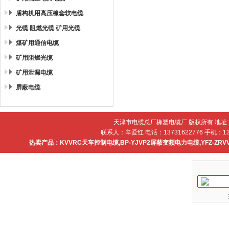
盾构机用高压橡套软电缆
光缆 阻燃光缆 矿用光缆
煤矿用通信电缆
矿用阻燃光缆
矿用泄漏电缆
屏蔽电缆
天津市电缆总厂橡塑电缆厂 版权所有 地址
联系人：辛爱红 电话：13731622776 手机：137
热卖产品：
KVVRC天车控制电缆
,
BP-YJVP2屏蔽变频电力电缆
,
YFZ-ZR