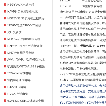
YZ,YZW 中型橡套软电缆
HBGYV铁芯电话电缆
YC,YCW 重型橡套软电缆 
HAVP扩音器对讲机电缆
电气装备用电线电缆时各大类中使用
十，并得到了行业的认同。大类产品
MGTSV33/32矿用钢丝铠装光
各种电气装备内部的连接安装线；以
缆
SBVPV电缆 SBVPV广播线
通用橡套电缆适用于可移动的电气装
光纤复合缆
产品。它采用细直径铜单线多股束合
MHYSV矿用阻燃通信电缆
通用橡套电缆按机械性能要求，分为
HZPYV HZPVY 市话电缆 指
（耐气候）型。
天津电缆 YCW4*9
令通信线
通用橡套电缆因使用中经常移动、弯
MHJYV矿用信号电缆
电缆应有良好的耐气候性和一定的耐
AVV、AVVP、AVPV安装电缆
YQ和YQW轻型橡套电缆要求
的柔软
矿用光缆MGTSV-16B1单模光
电器电源线，仪器仪表电源线。
纤
SYV-75-7同轴电缆
YZ和YZW中型橡套电缆应有足够
YC和YCW重型橡套电缆能承受较
室内屏蔽通信电缆-
通用橡套软电缆简称橡套电缆，分为
HYVP_HYYP
HJVV通信电缆
通用橡套软电缆用途：交流额定电压
HVV22市话电缆
750V及以下家用电器、电动工具
6XV1830 OEH10计算机专用
Yc，YCW电缆简介：YC电缆全称重