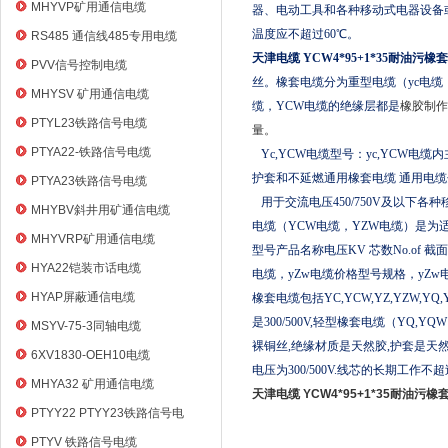
电缆
MHYVP矿用通信电缆
器、电动工具和各种移动式电器设备
温度应不超过60℃。
RS485 通信线485专用电缆
天津电缆 YCW4*95+1*35耐油污橡
PVV信号控制电缆
丝。橡套电缆分为重型电缆（yc电缆
MHYSV 矿用通信电缆
缆，YCW电缆的绝缘层都是
橡胶制作
PTYL23铁路信号电缆
量。
PTYA22-铁路信号电缆
Yc,YCW电缆型号：yc,YCW电
护套和不延燃通用橡套电缆 通用电缆
PTYA23铁路信号电缆
用于交流电压450/750V及以下
MHYBV斜井用矿通信电缆
电缆（YCW电缆，YZW电缆）是
MHYVRP矿用通信电缆
型号产品名称电压KV 芯数No.of 截面
HYA22铠装市话电缆
电缆，yZw电缆价格型号规格，yZw
HYAP屏蔽通信电缆
橡套电缆包括YC,YCW,YZ,YZW,Y
是300/500V,轻型橡套电缆（YQ,
MSYV-75-3同轴电缆
裸铜丝,绝缘材质是天然胶,护套是天然
6XV1830-OEH10电缆
电压为300/500V.线芯的长期工
MHYA32 矿用通信电缆
天津电缆 YCW4*95+1*35耐油污橡
PTYY22 PTYY23铁路信号电
缆
PTYV 铁路信号电缆