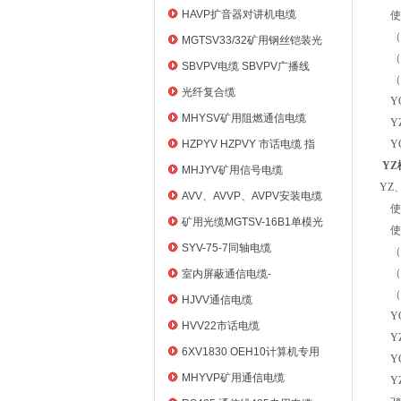
HAVP扩音器对讲机电缆
使用
（2
MGTSV33/32矿用钢丝铠装光
（
缆
SBVPV电缆 SBVPV广播线
（4
光纤复合缆
YQ
MHYSV矿用阻燃通信电缆
YZ
HZPYV HZPVY 市话电缆 指
YC
令通信线
Y
MHJYV矿用信号电缆
YZ
AVV、AVVP、AVPV安装电缆
使用
矿用光缆MGTSV-16B1单模光
使用
纤
SYV-75-7同轴电缆
（2
（
室内屏蔽通信电缆-
（4
HYVP_HYYP
HJVV通信电缆
YQ
HVV22市话电缆
YZ
6XV1830 OEH10计算机专用
YC
电缆
MHYVP矿用通信电缆
Y