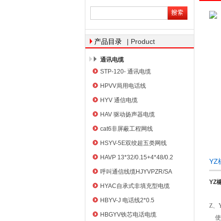
天津市电缆总厂橡塑电缆厂
| Product
产品目录
通讯电缆
STP-120- 通讯电缆
HPVV局用电话线
HYV 通信电缆
HAV 驱动扬声器电缆
cat6非屏蔽工程网线
HSYV-5E双绞超五类网线
HAVP 13*32/0.15+4*48/0.2
Y
呼叫通信线缆HJYVPZR/SA
YZ
HYAC自承式非填充型电缆
HBYV-J 电话线2*0.5
Z、
HBGYV铁芯电话电缆
使用