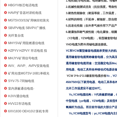
1.
电性能
(
导电性能。电绝缘性能。传输
HBGYV铁芯电话电缆
2.
机械性能测试优良（抗拉强度。弯曲性
HAVP扩音器对讲机电缆
3.
耐热性能验收（耐温等级，工作温度，
4.
材料的特性（不延伸，耐辐射，防虫咬
MGTSV33/32矿用钢丝铠装光
5.
抗老化性能（在外界气候作用下产品产
缆
SBVPV电缆 SBVPV广播线
6.
耐腐蚀和耐气候性能（电化腐蚀，细菌
光纤复合缆
（
YZ
电缆，
YZW
电缆），轻型橡套软电
MHYSV矿用阻燃通信电缆
YHD
电缆为野外用锡电源连接线。
HZPYV HZPVY 市话电缆 指
YC
和YCW重型橡套电缆能承受较大的
令通信线
通用橡套软电缆简称橡套电缆，分为高压
MHJYV矿用信号电缆
通用橡套软电缆用途：交流额定电压6k
AVV、AVVP、AVPV安装电缆
用电器、电动工具和各种移动式电器设
矿用光缆MGTSV-16B1单模光
YCW 3*4+1*2.5橡套软电缆价格
Yc，Y
纤
SYV-75-7同轴电缆
450/750V以下家用电器、电动工
室内屏蔽通信电缆-
允许工作温度应不超过60℃。
HYVP_HYYP
Yc,YCW
电缆结构：Y代表橡胶绝缘，
HJVV通信电缆
中型电缆（yz电缆，YZW电缆）及轻型
HVV22市话电缆
氧铜杆为佳品。而目前市场的大部分产
6XV1830 OEH10计算机专用
Yc,YCW
电缆型号：yc,YCW电缆内