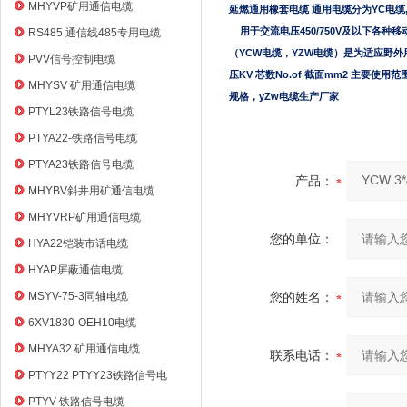
电缆
MHYVP矿用通信电缆
延燃通用橡套电缆 通用电缆分为YC电缆
用于交流电压450/750V及以下各
RS485 通信线485专用电缆
（YCW电缆，YZW电缆）是为适应野
PVV信号控制电缆
压KV 芯数No.of 截面mm2 主要使用
MHYSV 矿用通信电缆
规格，yZw电缆生产厂家
PTYL23铁路信号电缆
PTYA22-铁路信号电缆
PTYA23铁路信号电缆
产品：
MHYBV斜井用矿通信电缆
MHYVRP矿用通信电缆
您的单位：
HYA22铠装市话电缆
HYAP屏蔽通信电缆
MSYV-75-3同轴电缆
您的姓名：
6XV1830-OEH10电缆
MHYA32 矿用通信电缆
联系电话：
PTYY22 PTYY23铁路信号电
缆
PTYV 铁路信号电缆