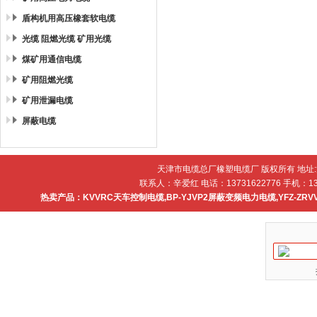
盾构机用高压橡套软电缆
光缆 阻燃光缆 矿用光缆
煤矿用通信电缆
矿用阻燃光缆
矿用泄漏电缆
屏蔽电缆
天津市电缆总厂橡塑电缆厂 版权所有 地址
联系人：辛爱红 电话：13731622776 手机：137
热卖产品：
KVVRC天车控制电缆
,
BP-YJVP2屏蔽变频电力电缆
,
YFZ-ZR