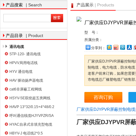
| Search
| Products
产品搜索
产品展示
厂家供应DJYPVR屏
天津市电缆总厂橡塑电缆厂
型 号：
| Product
产品目录
所属分类：
通讯电缆
分享到：
STP-120- 通讯电缆
厂家供应DJYPVR屏蔽控制
HPVV局用电话线
制电缆，电力电缆，防水电缆
HYV 通信电缆
老客户前来订购，如果您需要
市电缆总厂橡塑电缆厂销售部
HAV 驱动扬声器电缆
cat6非屏蔽工程网线
咨询订购
HSYV-5E双绞超五类网线
HAVP 13*32/0.15+4*48/0.2
厂家供应DJYPVR屏蔽控制电
呼叫通信线缆HJYVPZR/SA
厂家供应DJYPVR屏
HYAC自承式非填充型电缆
HBYV-J 电话线2*0.5