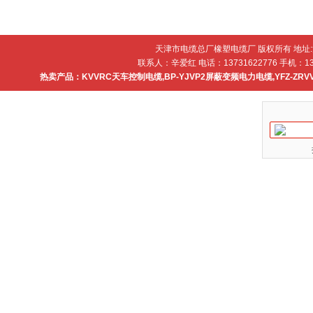
天津市电缆总厂橡塑电缆厂 版权所有 地址
联系人：辛爱红 电话：13731622776 手机：137
热卖产品：
KVVRC天车控制电缆
,
BP-YJVP2屏蔽变频电力电缆
,
YFZ-ZR