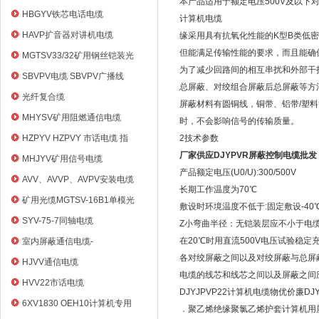
本产品适用于额定电压500V及以
HBGYV铁芯电话电缆
计算机电缆
HAVP扩音器对讲机电缆
缘采用具有抗氧化性能的K型B类低
但能满足传输性能的要求，而且能确保
MGTSV33/32矿用钢丝铠装光
为了减少回路间的相互串扰和外部干
缆
SBVPV电缆 SBVPV广播线
总屏蔽、对绞组合屏蔽后总屏蔽等方
光纤复合缆
屏蔽材料有圆铜线，铜带、铝带/塑
MHYSV矿用阻燃通信电缆
时，不会影响信号的传输质量。
HZPYV HZPVY 市话电缆 指
2技术参数
令通信线
厂家供应DJYPVR屏蔽控制电缆批发
MHJYV矿用信号电缆
产品额定电压(U0/U):300/500V
AVV、AVVP、AVPV安装电缆
长期工作温度为70℃
矿用光缆MGTSV-16B1单模光
敷设时环境温度不低于:固定敷设-40℃
纤
SYV-75-7同轴电缆
Z小弯曲半径：无铠装层应不小于电缆
在20℃时用直流500V电压试验稳定充
室内屏蔽通信电缆-
各对绞屏蔽之间以及对绞屏蔽与总屏
HYVP_HYYP
HJVV通信电缆
电缆的线芯和线芯之间以及屏蔽之间应经
HVV22市话电缆
DJYJPVP22计算机电缆物优价廉DJ
6XV1830 OEH10计算机专用
．聚乙烯绝缘聚氯乙烯护套计算机用屏