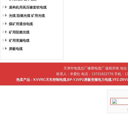
盾构机用高压橡套软电缆
光缆 阻燃光缆 矿用光缆
煤矿用通信电缆
矿用阻燃光缆
矿用泄漏电缆
屏蔽电缆
天津市电缆总厂橡塑电缆厂 版权所有 地址
联系人：辛爱红 电话：13731622776 手机：137
热卖产品：
KVVRC天车控制电缆
,
BP-YJVP2屏蔽变频电力电缆
,
YFZ-ZR