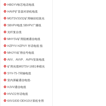
HBGYV铁芯电话电缆
HAVP扩音器对讲机电缆
MGTSV33/32矿用钢丝铠装光
缆
SBVPV电缆 SBVPV广播线
光纤复合缆
MHYSV矿用阻燃通信电缆
HZPYV HZPVY 市话电缆 指
令通信线
MHJYV矿用信号电缆
AVV、AVVP、AVPV安装电缆
矿用光缆MGTSV-16B1单模光
纤
SYV-75-7同轴电缆
室内屏蔽通信电缆-
HYVP_HYYP
HJVV通信电缆
HVV22市话电缆
6XV1830 OEH10计算机专用